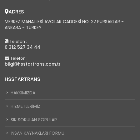
ADRES
MERKEZ MAHALLESI AVCILAR CADDESI NO: 22 PURSAKLAR -
ANKARA - TURKEY
Telefon :
0 312 527 34 44
Telefon :
bilgi
hsstartrans.com.tr
HSSTARTRANS
HAKKIMIZDA
HIZMETLERIMIZ
SIK SORULAN SORULAR
İNSAN KAYNAKLARI FORMU