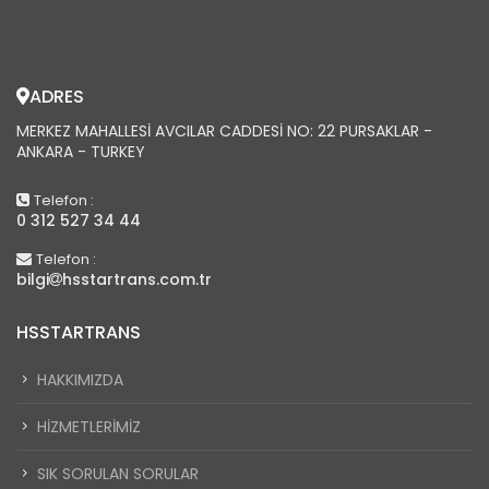
ADRES
MERKEZ MAHALLESI AVCILAR CADDESI NO: 22 PURSAKLAR -
ANKARA - TURKEY
Telefon :
0 312 527 34 44
Telefon :
bilgi
hsstartrans.com.tr
HSSTARTRANS
HAKKIMIZDA
HIZMETLERIMIZ
SIK SORULAN SORULAR