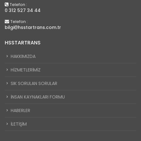
Telefon :
0 312 527 34 44
Telefon :
bilgi
hsstartrans.com.tr
HSSTARTRANS
HAKKIMIZDA
HIZMETLERIMIZ
SIK SORULAN SORULAR
İNSAN KAYNAKLARI FORMU
HABERLER
İLETIŞIM