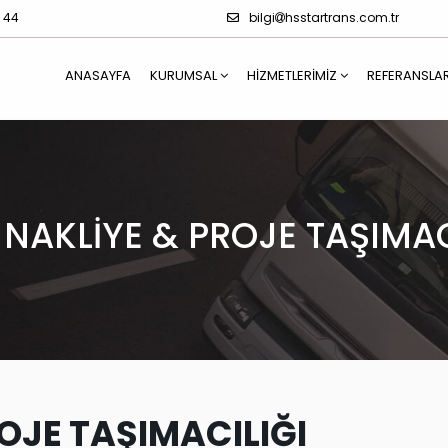
4 44
bilgi
hsstartrans.com.tr
ANASAYFA
KURUMSAL
HIZMETLERIMIZ
REFERANSLA
 NAKLİYE & PROJE TAŞIMAC
OJE TAŞIMACILIĞI