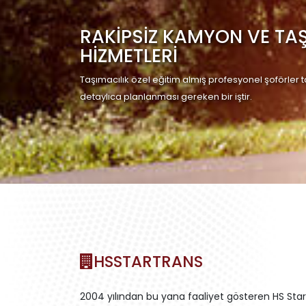
RAKİPSİZ KAMYON VE TAŞ
HİZMETLERİ
Taşımacılık özel eğitim almış profesyonel şoförler 
detaylıca planlanması gereken bir iştir.
HSSTARTRANS
2004 yılından bu yana faaliyet gösteren HS Star