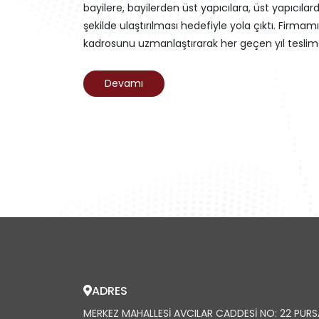
bayilere, bayilerden üst yapıcılara, üst yapıcıla
şekilde ulaştırılması hedefiyle yola çıktı. Firmam
kadrosunu uzmanlaştırarak her geçen yıl teslimat
Devamı
ADRES
MERKEZ MAHALLESI AVCILAR CADDESI NO: 22 PUR